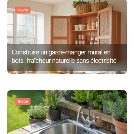
a
Guide
t
i
o
Construire un garde-manger mural en
n
bois : fraîcheur naturelle sans électricité
d
e
l
Guide
’
a