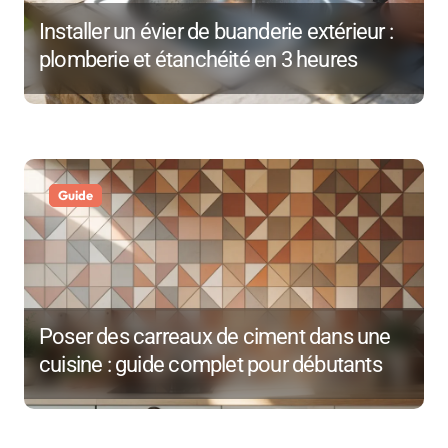
r
Installer un évier de buanderie extérieur :
t
plomberie et étanchéité en 3 heures
i
c
l
e
Guide
Poser des carreaux de ciment dans une
cuisine : guide complet pour débutants