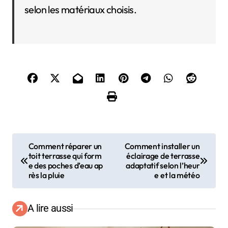
selon les matériaux choisis.
N
Comment réparer un
Comment installer un
toit terrasse qui form
éclairage de terrasse
a
e des poches d’eau ap
adaptatif selon l’heur
rès la pluie
e et la météo
v
i
A lire aussi
g