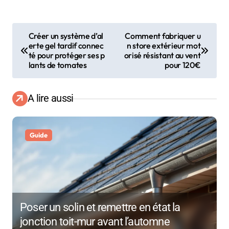
N
Créer un système d’al
Comment fabriquer u
erte gel tardif connec
n store extérieur mot
a
té pour protéger ses p
orisé résistant au vent
lants de tomates
pour 120€
v
i
A lire aussi
g
a
Guide
t
i
o
Poser un solin et remettre en état la
n
jonction toit-mur avant l’automne