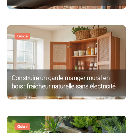
d
e
l
Guide
’
a
r
Construire un garde-manger mural en
t
bois : fraîcheur naturelle sans électricité
i
c
l
e
Guide