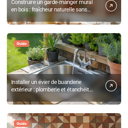
Construire un garde-manger mural
en bois : fraîcheur naturelle sans
électricité
Guide
Installer un évier de buanderie
extérieur : plomberie et étanchéité
en 3 heures
Guide