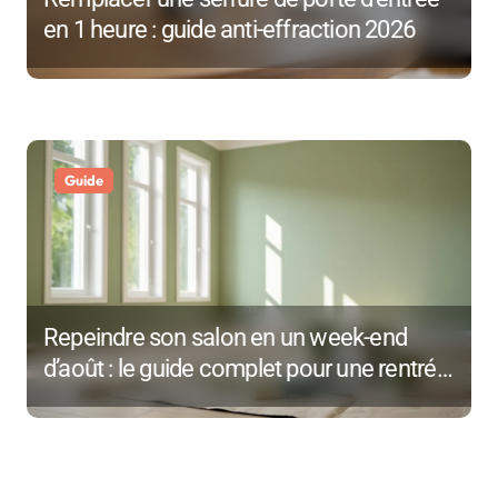
i
en 1 heure : guide anti-effraction 2026
c
l
e
Guide
Repeindre son salon en un week-end
d’août : le guide complet pour une rentrée
réussie