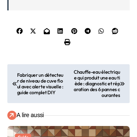
N
Chauffe-eau électriqu
Fabriquer un détecteu
e qui produit une eau ti
a
r de niveau de cuve fio
ède : diagnostic et rép
ul avec alerte visuelle :
aration des 6 pannes c
guide complet DIY
v
ourantes
i
A lire aussi
g
a