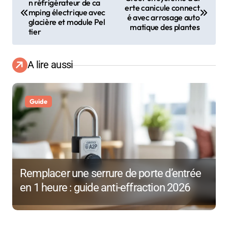
n réfrigérateur de ca
a
erte canicule connect
mping électrique avec
é avec arrosage auto
glacière et module Pel
matique des plantes
v
tier
i
A lire aussi
g
a
Guide
t
i
o
Remplacer une serrure de porte d’entrée
n
en 1 heure : guide anti-effraction 2026
d
e