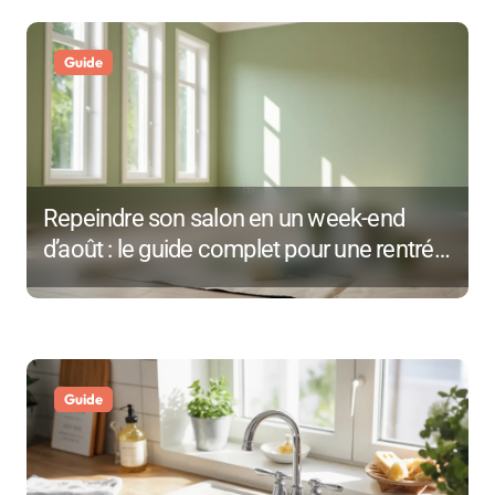
l
’
Guide
a
r
t
Repeindre son salon en un week-end
i
d’août : le guide complet pour une rentrée
réussie
c
l
e
Guide